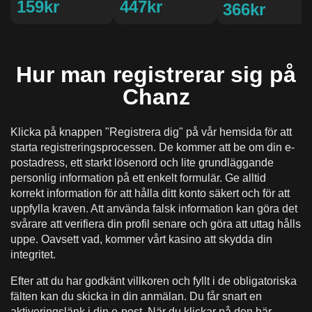
159kr
447kr
366kr
Hur man registrerar sig på
Chanz
Klicka på knappen "Registrera dig" på vår hemsida för att
starta registreringsprocessen. De kommer att be om din e-
postadress, ett starkt lösenord och lite grundläggande
personlig information på ett enkelt formulär. Ge alltid
korrekt information för att hålla ditt konto säkert och för att
uppfylla kraven. Att använda falsk information kan göra det
svårare att verifiera din profil senare och göra att uttag hålls
uppe. Oavsett vad, kommer vårt kasino att skydda din
integritet.
Efter att du har godkänt villkoren och fyllt i de obligatoriska
fälten kan du skicka in din anmälan. Du får snart en
aktiveringslänk i din e-post. När du klickar på den här