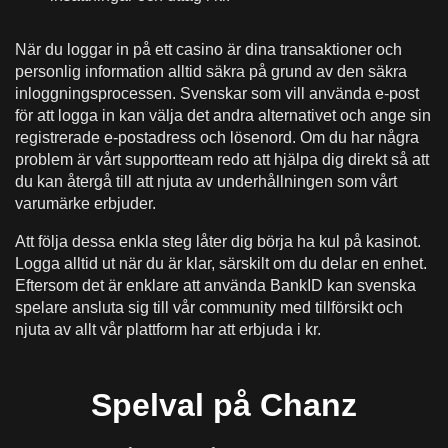
När du loggar in på ett casino är dina transaktioner och
personlig information alltid säkra på grund av den säkra
inloggningsprocessen. Svenskar som vill använda e-post
för att logga in kan välja det andra alternativet och ange sin
registrerade e-postadress och lösenord. Om du har några
problem är vårt supportteam redo att hjälpa dig direkt så att
du kan återgå till att njuta av underhållningen som vårt
varumärke erbjuder.
Att följa dessa enkla steg låter dig börja ha kul på kasinot.
Logga alltid ut när du är klar, särskilt om du delar en enhet.
Eftersom det är enklare att använda BankID kan svenska
spelare ansluta sig till vår community med tillförsikt och
njuta av allt vår plattform har att erbjuda i kr.
Spelval på Chanz