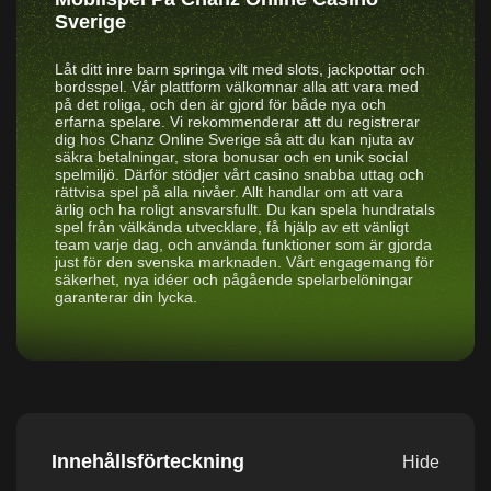
Sverige
Låt ditt inre barn springa vilt med slots, jackpottar och
bordsspel. Vår plattform välkomnar alla att vara med
på det roliga, och den är gjord för både nya och
erfarna spelare. Vi rekommenderar att du registrerar
dig hos Chanz Online Sverige så att du kan njuta av
säkra betalningar, stora bonusar och en unik social
spelmiljö. Därför stödjer vårt casino snabba uttag och
rättvisa spel på alla nivåer. Allt handlar om att vara
ärlig och ha roligt ansvarsfullt. Du kan spela hundratals
spel från välkända utvecklare, få hjälp av ett vänligt
team varje dag, och använda funktioner som är gjorda
just för den svenska marknaden. Vårt engagemang för
säkerhet, nya idéer och pågående spelarbelöningar
garanterar din lycka.
Innehållsförteckning
Hide