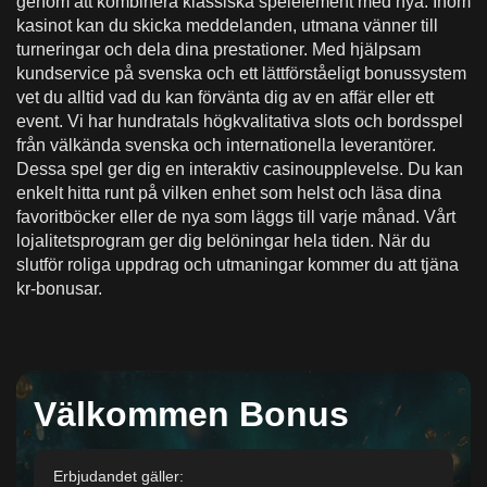
genom att kombinera klassiska spelelement med nya. Inom
kasinot kan du skicka meddelanden, utmana vänner till
turneringar och dela dina prestationer. Med hjälpsam
kundservice på svenska och ett lättförståeligt bonussystem
vet du alltid vad du kan förvänta dig av en affär eller ett
event. Vi har hundratals högkvalitativa slots och bordsspel
från välkända svenska och internationella leverantörer.
Dessa spel ger dig en interaktiv casinoupplevelse. Du kan
enkelt hitta runt på vilken enhet som helst och läsa dina
favoritböcker eller de nya som läggs till varje månad. Vårt
lojalitetsprogram ger dig belöningar hela tiden. När du
slutför roliga uppdrag och utmaningar kommer du att tjäna
kr-bonusar.
Välkommen Bonus
Erbjudandet gäller: