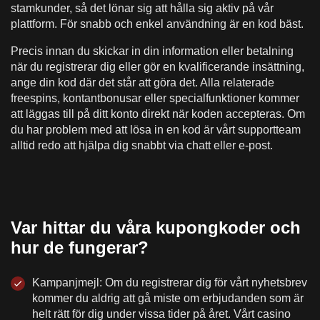
stamkunder, så det lönar sig att hålla sig aktiv på vår
plattform. För snabb och enkel användning är en kod bäst.
Precis innan du skickar in din information eller betalning
när du registrerar dig eller gör en kvalificerande insättning,
ange din kod där det står att göra det. Alla relaterade
freespins, kontantbonusar eller specialfunktioner kommer
att läggas till på ditt konto direkt när koden accepteras. Om
du har problem med att lösa in en kod är vårt supportteam
alltid redo att hjälpa dig snabbt via chatt eller e-post.
Var hittar du våra kupongkoder och
hur de fungerar?
Kampanjmejl: Om du registrerar dig för vårt nyhetsbrev
kommer du aldrig att gå miste om erbjudanden som är
helt rätt för dig under vissa tider på året. Vårt casino