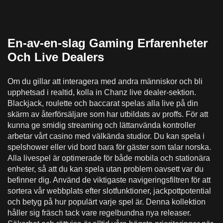
En-av-en-slag Gaming Erfarenheter
Och Live Dealers
Om du gillar att interagera med andra människor och bli
upphetsad i realtid, kolla in Chanz live dealer-sektion.
Blackjack, roulette och baccarat spelas alla live på din
skärm av återförsäljare som har utbildats av proffs. För att
kunna ge smidig streaming och lättanvända kontroller
arbetar vårt casino med välkända studior. Du kan spela i
spelshower eller vid bord bara för gäster som talar norska.
Alla livespel är optimerade för både mobila och stationära
enheter, så att du kan spela utan problem oavsett var du
befinner dig. Använd de viktigaste navigeringsfiltren för att
sortera vår webbplats efter slotfunktioner, jackpottpotential
och betyg på hur populärt varje spel är. Denna kollektion
håller sig fräsch tack vare regelbundna nya releaser.