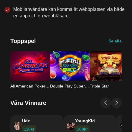
Var hittar du våra kupongkoder och hur de
Mobilanvändare kan komma åt webbplatsen via både
fungerar?
en app och en webbläsare.
Mobilapp för Chanz
Bli en Vip på Chanz
Säkerhet hos Chanz: Säkra betalningar och
Toppspel
Se alla
spelarskydd
Ansvarsfullt spelande: gränser, riskkontroll och
en 18+-policy
Strikt 18+ policy och stödjande åtgärder
Exklusiva plattformsfunktioner
All American Poker 10 Hand
Double Play Superbet
Triple Star
L
Våra Vinnare
Ude
YoungKid
D
110kr
188kr