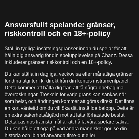
Ansvarsfullt spelande: gränser,
riskkontroll och en 18+-policy
Ställ in tydliga insättningsgränser innan du spelar för att
hålla dig ansvarig för din spelupplevelse på Chanz. Dessa
inkluderar gränser, riskkontroll och en 18+-policy.
Du kan ställa in dagliga, veckovisa eller månatliga gränser
för dina utgifter i kr direkt från din kontos instrumentpanel.
Detta kommer att hålla dig från att få några obehagliga
överraskningar. Tröskeln för varje gräns kan sänkas när
som helst, och ändringen kommer att göras direkt. Det finns
en kort väntetid om du vill öka ditt inställda belopp. Detta är
en extra säkerhetsåtgärd mot att fatta förhastade beslut.
Detta casinos främsta mål är att hålla våra spelare säkra.
Du kan hålla ett öga på vad andra människor gör, se din
historia och ibland använda time-out eller