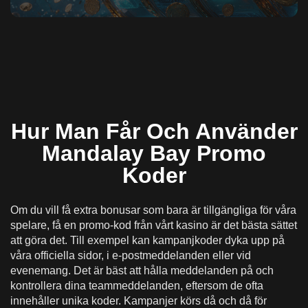
Hur Man Får Och Använder
Mandalay Bay Promo
Koder
Om du vill få extra bonusar som bara är tillgängliga för våra
spelare, få en promo-kod från vårt kasino är det bästa sättet
att göra det. Till exempel kan kampanjkoder dyka upp på
våra officiella sidor, i e-postmeddelanden eller vid
evenemang. Det är bäst att hålla meddelanden på och
kontrollera dina teammeddelanden, eftersom de ofta
innehåller unika koder. Kampanjer körs då och då för