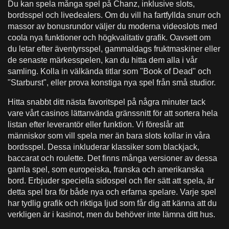
Du kan spela många spel på Chanz, inklusive slots,
bordsspel och livedealers. Om du vill ha fartfyllda snurr och
massor av bonusrundor väljer du moderna videoslots med
coola nya funktioner och högkvalitativ grafik. Oavsett om
du letar efter äventyrsspel, gammaldags fruktmaskiner eller
de senaste märkesspelen, kan du hitta dem alla i vår
samling. Kolla in välkända titlar som "Book of Dead" och
"Starburst", eller prova konstiga nya spel från små studior.
Hitta snabbt ditt nästa favoritspel på några minuter tack
vare vårt casinos lättanvända gränssnitt för att sortera hela
listan efter leverantör eller funktion. Vi föreslår att
människor som vill spela mer än bara slots kollar in våra
bordsspel. Dessa inkluderar klassiker som blackjack,
baccarat och roulette. Det finns många versioner av dessa
gamla spel, som europeiska, franska och amerikanska
bord. Erbjuder speciella sidospel och fler sätt att spela, är
detta spel bra för både nya och erfarna spelare. Varje spel
har tydlig grafik och riktiga ljud som får dig att känna att du
verkligen är i kasinot, men du behöver inte lämna ditt hus.