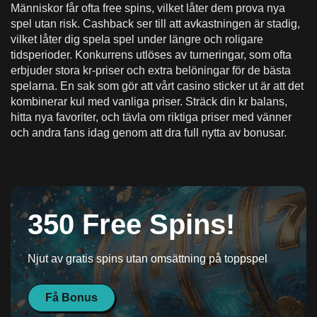
Människor får ofta free spins, vilket låter dem prova nya
spel utan risk. Cashback ser till att avkastningen är stadig,
vilket låter dig spela spel under längre och roligare
tidsperioder. Konkurrens utlöses av turneringar, som ofta
erbjuder stora kr-priser och extra belöningar för de bästa
spelarna. En sak som gör att vårt casino sticker ut är att det
kombinerar kul med vanliga priser. Sträck din kr balans,
hitta nya favoriter, och tävla om riktiga priser med vänner
och andra fans idag genom att dra full nytta av bonusar.
350 Free Spins!
Njut av gratis spins utan omsättning på toppspel
Få Bonus