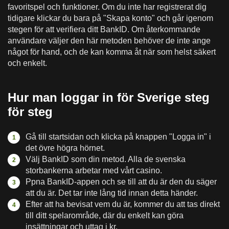
favoritspel och funktioner. Om du inte har registrerat dig
tidigare klickar du bara på "Skapa konto" och går igenom
stegen för att verifiera ditt BankID. Om återkommande
användare väljer den här metoden behöver de inte ange
något för hand, och de kan komma åt när som helst säkert
och enkelt.
Hur man loggar in för Sverige steg
för steg
Gå till startsidan och klicka på knappen "Logga in" i
det övre högra hörnet.
Välj BankID som din metod. Alla de svenska
storbankerna arbetar med vårt casino.
Ppna BankID-appen och se till att du är den du säger
att du är. Det tar inte lång tid innan detta händer.
Efter att ha bevisat vem du är, kommer du att tas direkt
till ditt spelarområde, där du enkelt kan göra
insättningar och uttag i kr.