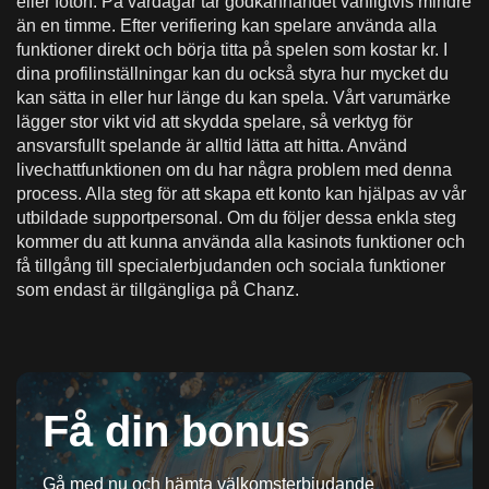
eller foton. På vardagar tar godkännandet vanligtvis mindre
än en timme. Efter verifiering kan spelare använda alla
funktioner direkt och börja titta på spelen som kostar kr. I
dina profilinställningar kan du också styra hur mycket du
kan sätta in eller hur länge du kan spela. Vårt varumärke
lägger stor vikt vid att skydda spelare, så verktyg för
ansvarsfullt spelande är alltid lätta att hitta. Använd
livechattfunktionen om du har några problem med denna
process. Alla steg för att skapa ett konto kan hjälpas av vår
utbildade supportpersonal. Om du följer dessa enkla steg
kommer du att kunna använda alla kasinots funktioner och
få tillgång till specialerbjudanden och sociala funktioner
som endast är tillgängliga på Chanz.
Få din bonus
Gå med nu och hämta välkomsterbjudande